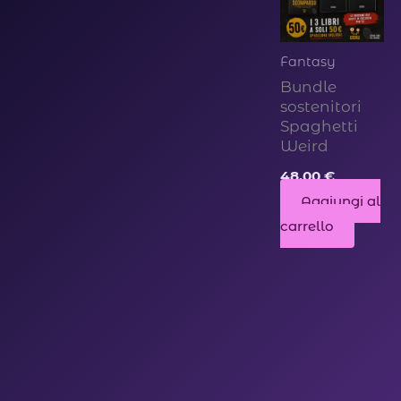
Fantasy
Bundle
sostenitori
Spaghetti
Weird
48,00
€
Aggiungi al
carrello