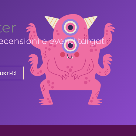
ter
ecensioni e eventi targati
Iscriviti