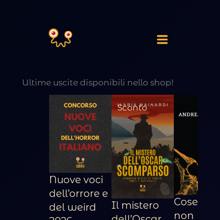
Vai
al
contenuto
Ultime uscite disponibili nello shop!
Prodotto
Sconto
in
offerta
Nuove voci
dell’orrore e
Cose che
Il mistero
del weird
non
dell’Oscar