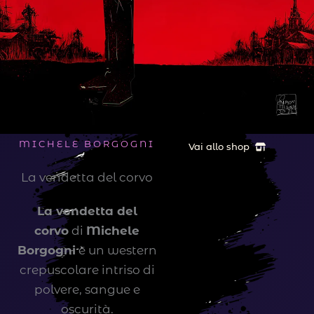
MICHELE BORGOGNI
Vai allo shop
La vendetta del corvo
La vendetta del
corvo
di
Michele
Borgogni
è un western
crepuscolare intriso di
polvere, sangue e
oscurità.