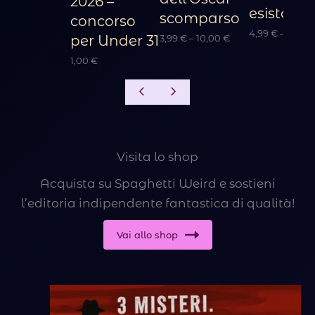
2026 –
esistono
scomparso
concorso
4,99
€
–
16,00
Fascia
3,99
€
–
10,00
€
per Under 31
di
1,00
€
prezzo:
da
3,99 €
a
10,00 €
Visita lo shop
Acquista su Spaghetti Weird e sostieni
l’editoria indipendente fantastica di qualità!
Vai allo shop