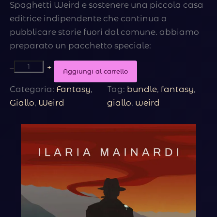
Spaghetti Weird e sostenere una piccola casa
editrice indipendente che continua a
pubblicare storie fuori dal comune. abbiamo
preparato un pacchetto speciale:
B
–
+
Aggiungi al carrello
u
Categoria:
Fantasy
, 
Tag:
bundle
, 
fantasy
, 
n
Giallo
, 
Weird
giallo
, 
weird
d
l
e
s
o
s
t
e
n