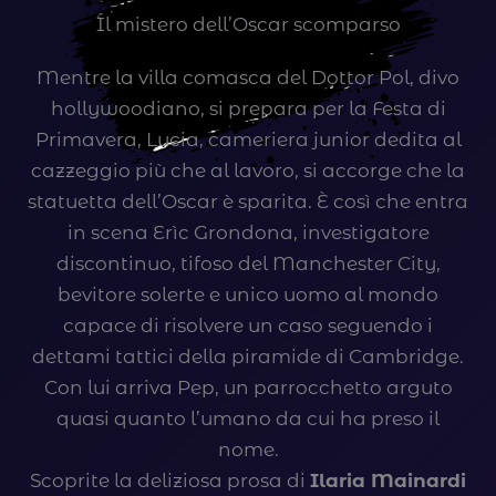
Il mistero dell’Oscar scomparso
i
r
Mentre la villa comasca del Dottor Pol, divo
d
hollywoodiano, si prepara per la Festa di
q
Primavera, Lucia, cameriera junior dedita al
u
cazzeggio più che al lavoro, si accorge che la
a
statuetta dell’Oscar è sparita. È così che entra
n
in scena Erìc Grondona, investigatore
t
discontinuo, tifoso del Manchester City,
i
bevitore solerte e unico uomo al mondo
t
capace di risolvere un caso seguendo i
à
dettami tattici della piramide di Cambridge.
Con lui arriva Pep, un parrocchetto arguto
quasi quanto l’umano da cui ha preso il
nome.
Scoprite la deliziosa prosa di
Ilaria Mainardi