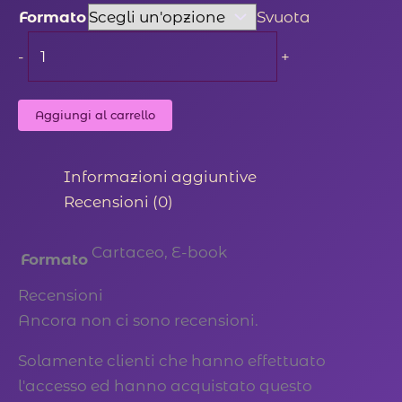
Formato
Svuota
La
-
+
vendetta
del
Aggiungi al carrello
corvo
quantità
Informazioni aggiuntive
Recensioni (0)
Cartaceo, E-book
Formato
Recensioni
Ancora non ci sono recensioni.
Solamente clienti che hanno effettuato
l'accesso ed hanno acquistato questo