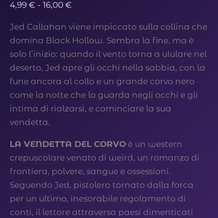
Fascia
4,99
€
-
16,00
€
di
Jed Callahan viene impiccato sulla collina che
prezzo:
domina Black Hollow. Sembra la fine, ma è
da
solo l’inizio: quando il vento torna a ululare nel
4,99 €
deserto, Jed apre gli occhi nella sabbia, con la
a
fune ancora al collo e un grande corvo nero
16,00 €
come la notte che lo guarda negli occhi e gli
intima di rialzarsi, e cominciare la sua
vendetta.
LA VENDETTA DEL CORVO
è un western
crepuscolare venato di weird, un romanzo di
frontiera, polvere, sangue e ossessioni.
Seguendo Jed, pistolero tornato dalla forca
per un ultimo, inesorabile regolamento di
conti, il lettore attraversa paesi dimenticati