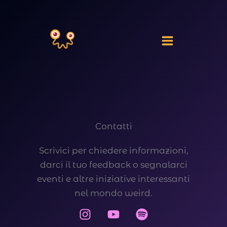
Vai
al
contenuto
Contatti
Scrivici per chiedere informazioni,
darci il tuo feedback o segnalarci
eventi e altre iniziative interessanti
nel mondo weird.