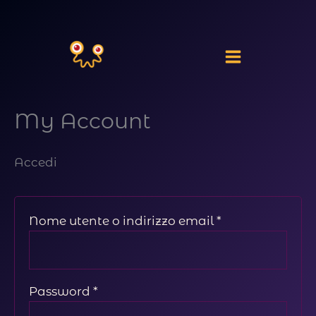
Vai
al
contenuto
My Account
Accedi
Richiesto
Nome utente o indirizzo email
*
Richiesto
Password
*