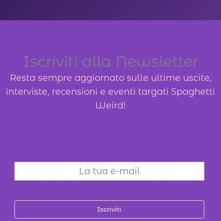
varianti.
Le
opzioni
possono
Iscriviti alla Newsletter
essere
Resta sempre aggiornato sulle ultime uscite,
scelte
interviste, recensioni e eventi targati Spaghetti
nella
Weird!
pagina
del
prodotto
Iscriviti