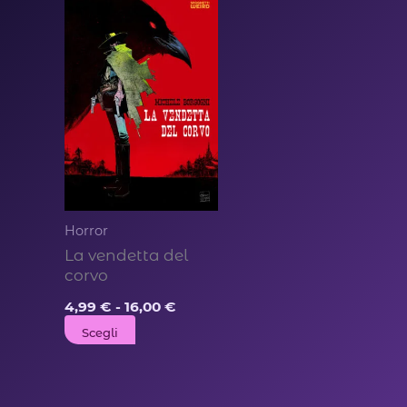
Horror
La vendetta del
corvo
Fascia
4,99
€
-
16,00
€
di
Questo
Scegli
prezzo:
da
prodotto
4,99 €
ha
a
16,00 €
più