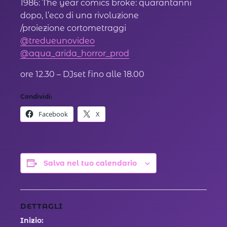
1986: The year comics broke: quarantanni
dopo, l’eco di una rivoluzione
/proiezione cortometraggi
@tredueunovideo
@aqua_arida_horror_prod
ore 12.30 – DJset fino alle 18.00
Condividi:
Facebook
X
Salva nel tuo calendario
DETTAGLI
Inizio: