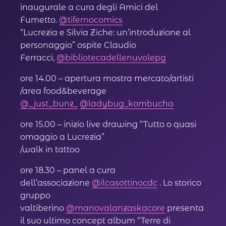
inaugurale a cura degli Amici del
Fumetto.
@tifernocomics
“Lucrezia e Silvia Ziche: un’introduzione al
personaggio” ospite Claudio
Ferracci,
@bibliotecadellenuvolepg
ore 14.00 – apertura mostra mercato/artisti
/area food&beverage
@_just_bunz_
@ladybug_kombucha
ore 15.00 – inizio live drawing “Tutto o quasi
omaggio a Lucrezia”
/walk in tattoo
ore 18.30 – panel a cura
dell’associazione
@ilcasottinocdc
. Lo storico
gruppo
valtiberino
@manovalanzaskacore
presenta
il suo ultimo concept album “Terre di