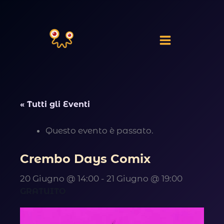
Vai
al
contenuto
« Tutti gli Eventi
Questo evento è passato.
Crembo Days Comix
20 Giugno @ 14:00
-
21 Giugno @ 19:00
GRATUITO