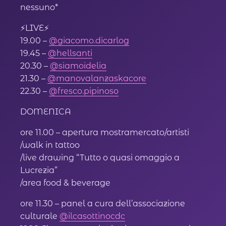
nessuno*
⚡️LIVE⚡️
19.00 –
@giacomo.dicarlog
19.45 –
@hellsanti
20.30 –
@siamoidelia
21.30 –
@manovalanzaskacore
22.30 –
@fresco.pipinoso
DOMENICA
ore 11.00 – apertura mostramercato/artisti
/walk in tattoo
/live drawing “Tutto o quasi omaggio a
Lucrezia”
/area food & beverage
ore 11.30 – panel a cura dell’associazione
culturale
@ilcasottinocdc