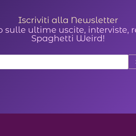
ono
re
Iscriviti alla Newsletter
e
ulle ultime uscite, interviste, r
a
Spaghetti Weird!
ina
otto