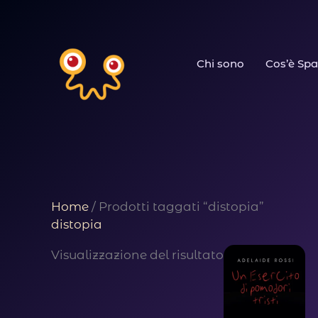
Vai
al
Chi sono
Cos’è Spa
contenuto
Home
/ Prodotti taggati “distopia”
distopia
Visualizzazione del risultato