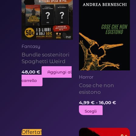
Fantasy
Bundle sostenitori
Spaghetti Weird
48,00
€
Aggiungi al
Horror
carrello
Cose che non
esistono
Fascia
4,99
€
-
16,00
€
di
Questo
Scegli
prezzo:
da
prodotto
4,99 €
ha
a
Offerta!
16,00 €
più