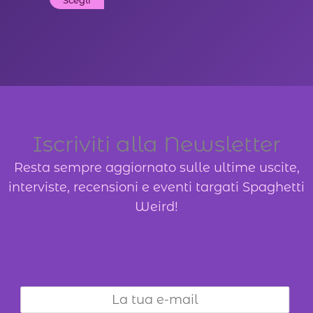
prezzo:
da
prodotto
4,99 €
ha
a
18,00 €
più
varianti.
Le
opzioni
possono
Iscriviti alla Newsletter
essere
Resta sempre aggiornato sulle ultime uscite,
scelte
interviste, recensioni e eventi targati Spaghetti
nella
Weird!
pagina
del
prodotto