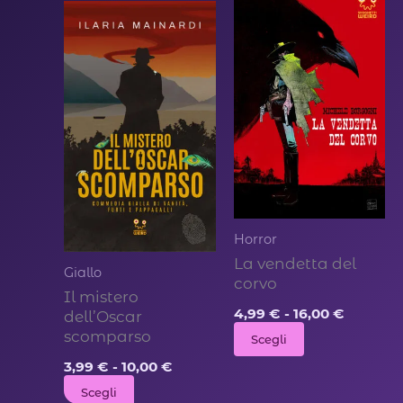
varianti.
Le
opzioni
possono
essere
scelte
nella
pagina
del
Horror
prodotto
La vendetta del
Giallo
corvo
Il mistero
Fascia
4,99
€
-
16,00
€
dell’Oscar
di
scomparso
Questo
Scegli
prezzo:
da
Fascia
prodotto
3,99
€
-
10,00
€
4,99 €
di
ha
Questo
Scegli
a
prezzo: