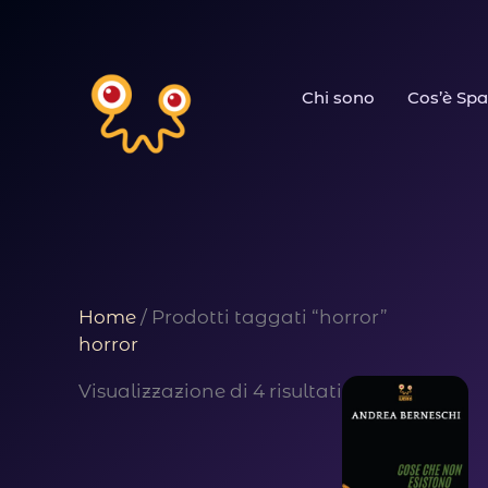
Vai
al
Chi sono
Cos’è Spa
contenuto
Home
/ Prodotti taggati “horror”
horror
Visualizzazione di 4 risultati