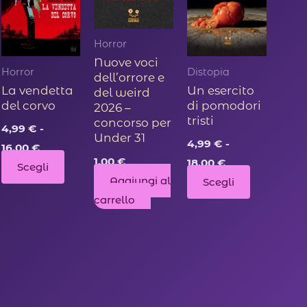
Horror
Nuove voci
Horror
Distopia
dell’orrore e
La vendetta
Un esercito
del weird
del corvo
di pomodori
2026 –
tristi
concorso per
4,99
€
-
Under 31
Fascia
4,99
€
-
16,00
€
di
Fascia
1,00
€
18,00
€
to
Questo
Scegli
prezzo:
di
Aggiungi al
Questo
Scegli
da
otto
prodotto
prezzo:
4,99 €
da
carrello
prodotto
ha
a
4,99 €
ha
16,00 €
più
a
18,00 €
più
nti.
varianti.
varianti.
Le
Le
oni
opzioni
opzioni
ono
possono