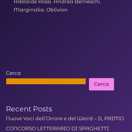
OBLIVION
Adelaide Rossi
,
Andrea Berneschi
,
Roma
Marginalia
,
Oblivion
Cerca
Cerca
Recent Posts
Nuove Voci dell’Orrore e del Weird – IL PRIMO
CONCORSO LETTERARIO DI SPAGHETTI