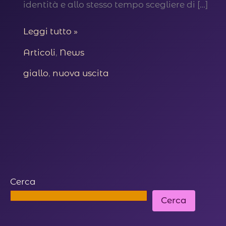
identità e allo stesso tempo scegliere di […]
Il
Leggi tutto »
mistero
Articoli
,
News
dell’oscar
scomparso
giallo
,
nuova uscita
–
un
giallo
per
spaghetti
weird???
Cerca
Cerca